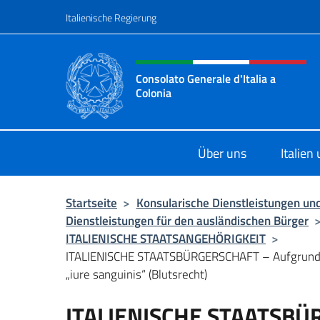
Zum Inhalt springen
Italienische Regierung
Header-Site, Social und 
Consolato Generale d'Italia a
Colonia
Il sito ufficiale del Consolato Genera
Über uns
Italien
Startseite
>
Konsularische Dienstleistungen und
Dienstleistungen für den ausländischen Bürger
ITALIENISCHE STAATSANGEHÖRIGKEIT
>
ITALIENISCHE STAATSBÜRGERSCHAFT – Aufgrun
„iure sanguinis“ (Blutsrecht)
ITALIENISCHE STAATSBÜ