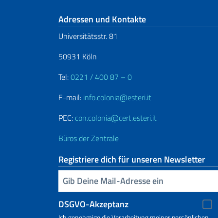
Fußbereich
Adressen und Kontakte
Universitätsstr. 81
50931 Köln
Tel:
0221 / 400 87 – 0
E-mail:
info.colonia@esteri.it
PEC:
con.colonia@cert.esteri.it
Büros der Zentrale
Registriere dich für unseren Newsletter
Geben Sie Ihre E-Mail ein
DSGVO-Akzeptanz
Ich genehmige die Verarbeitung meiner persönlichen