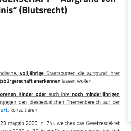
is“ (Blutsrecht)
ändische,
volljährige
Staatsbürger, die aufgrund ihrer
aatsbürgerschaft anerkennen
lassen wollen.
orenen Kinder oder
auch ihre
noch minderjährigen
ingegen den diesbezüglichen Themenbereich auf der
burt
„
konsultieren.
e 23 maggio 2025, n. 74), welches das Gesetzesdekret
arzo 2025, n. 36) in ein Gesetz umgewandelt hat, hat