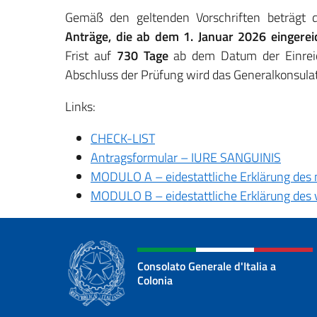
Gemäß den geltenden Vorschriften beträgt
Anträge, die ab dem 1. Januar 2026 eingere
Frist auf
730 Tage
ab dem Datum der Einreich
Abschluss der Prüfung wird das Generalkonsulat 
Links:
CHECK-LIST
Antragsformular – IURE SANGUINIS
MODULO A – eidestattliche Erklärung des n
MODULO B – eidestattliche Erklärung des v
Consolato Generale d'Italia a
Colonia