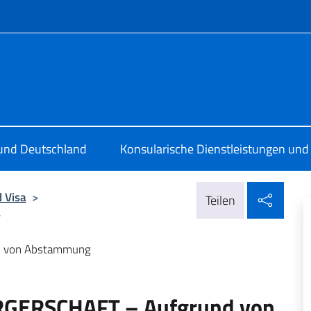
Menü
le d'Italia a Colonia
 und Deutschland
Konsularische Dienstleistungen und
In so
 Visa
>
Teilen
>
d von Abstammung
RGERSCHAFT – Aufgrund von