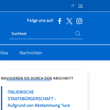
IT
DE
Folge uns auf:
Suchen Sie auf der Website
Ricerca sito live
 Visa
Nachrichten
zialen Netzwerken teilen
NAVIGIEREN SIE DURCH DEN ABSCHNITT
ITALIENISCHE
STAATSBÜRGERSCHAFT -
Aufgrund von Abstammung "iure