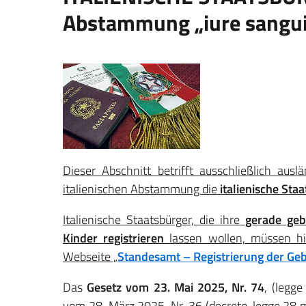
Abstammung „iure sanguin
Dieser Abschnitt betrifft ausschließlich ausl
italienischen Abstammung die
italienische St
Italienische Staatsbürger, die ihre
gerade geb
Kinder
registrieren
lassen wollen, müssen h
Webseite „
Standesamt – Registrierung der Ge
Das
Gesetz vom 23. Mai 2025, Nr. 74
, (legg
vom 28. März 2025, Nr. 36 (decreto-legge 28 m