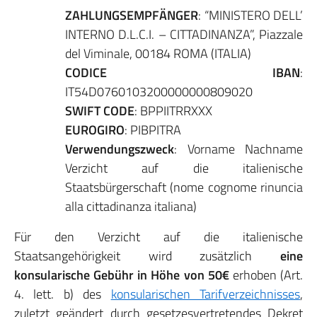
ZAHLUNGSEMPFÄNGER
: “MINISTERO DELL’
INTERNO D.L.C.I. – CITTADINANZA”, Piazzale
del Viminale, 00184 ROMA (ITALIA)
CODICE IBAN
:
IT54D0760103200000000809020
SWIFT CODE
: BPPIITRRXXX
EUROGIRO
: PIBPITRA
Verwendungszweck
: Vorname Nachname
Verzicht auf die italienische
Staatsbürgerschaft (nome cognome rinuncia
alla cittadinanza italiana)
Für den Verzicht auf die italienische
Staatsangehörigkeit wird zusätzlich
eine
konsularische Gebühr in Höhe von 50€
erhoben (Art.
4. lett. b) des
konsularischen Tarifverzeichnisses
,
zuletzt geändert durch gesetzesvertretendes Dekret