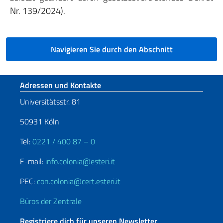
Nr. 139/2024).
Navigieren Sie durch den Abschnitt
Fußbereich
Adressen und Kontakte
Universitätsstr. 81
50931 Köln
Tel:
0221 / 400 87 – 0
E-mail:
info.colonia@esteri.it
PEC:
con.colonia@cert.esteri.it
Büros der Zentrale
Registriere dich für unseren Newsletter