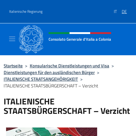
Zum Inhalt springen
IT
DE
Italienische Regierung
Header-Site, Social und Menü
Consolato Generale d'Italia a Colonia
Il sito ufficiale del Consolato Generale d'Ita
Startseite
>
Konsularische Dienstleistungen und Visa
>
Dienstleistungen für den ausländischen Bürger
>
ITALIENISCHE STAATSANGEHÖRIGKEIT
>
ITALIENISCHE STAATSBÜRGERSCHAFT – Verzicht
ITALIENISCHE
STAATSBÜRGERSCHAFT – Verzicht