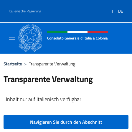
Zum Inhalt springen
IT
DE
Italienische Regierung
Header-Site, Social und Menü
Consolato Generale d'Italia a Colonia
Il sito ufficiale del Consolato Generale d'Ita
Startseite
>
Transparente Verwaltung
Transparente Verwaltung
Inhalt nur auf Italienisch verfügbar
Navigieren Sie durch den Abschnitt