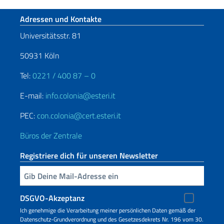
Fußbereich
Adressen und Kontakte
Universitätsstr. 81
50931 Köln
Tel:
0221 / 400 87 – 0
E-mail:
info.colonia@esteri.it
PEC:
con.colonia@cert.esteri.it
Büros der Zentrale
Registriere dich für unseren Newsletter
Geben Sie Ihre E-Mail ein
DSGVO-Akzeptanz
Ich genehmige die Verarbeitung meiner persönlichen Daten gemäß der
Datenschutz-Grundverordnung und des Gesetzesdekrets Nr. 196 vom 30.