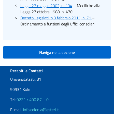
Legge 27 maggio 2002, n. 104
– Modifiche alla
Legge 27 ottobre 1988, n. 470
Decreto Legislativo 3 febbraio 2011, n. 71
–
Ordinamento e funzioni degli Uffici consolari.
Naviga nella sezione
Sezione footer
Recapiti e Contatti
Universitätsstr. 81
50931 Köln
Tel:
0221 / 400 87 – 0
E-mail:
info.colonia@esteri.it