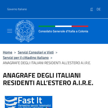
Salta al contenuto
IT
DE
Governo Italiano
Intestazione sito, social e menù
Consolato Generale d'Italia a Colonia
Il sito ufficiale del Consolato Generale d'Ita
Home
>
Servizi Consolari e Visti
>
Servizi per il cittadino italiano
>
ANAGRAFE DEGLI ITALIANI RESIDENTI ALL’ESTERO A.I.R.E.
ANAGRAFE DEGLI ITALIANI
RESIDENTI ALL’ESTERO A.I.R.E.