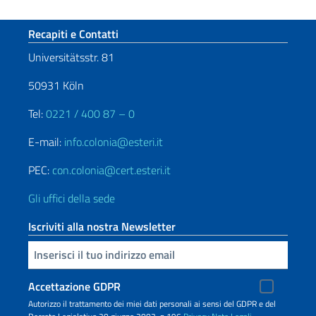
Sezione footer
Recapiti e Contatti
Universitätsstr. 81
50931 Köln
Tel:
0221 / 400 87 – 0
E-mail:
info.colonia@esteri.it
PEC:
con.colonia@cert.esteri.it
Gli uffici della sede
Iscriviti alla nostra Newsletter
Inserisci la tua email
Accettazione GDPR
Autorizzo il trattamento dei miei dati personali ai sensi del GDPR e del