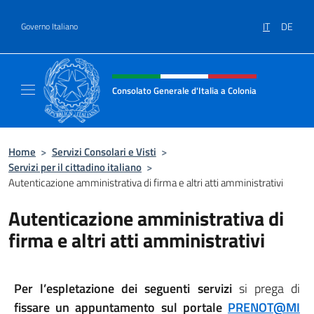
Salta al contenuto
IT
DE
Governo Italiano
Intestazione sito, social e menù
Consolato Generale d'Italia a Colonia
Il sito ufficiale del Consolato Generale d'Ita
Home
>
Servizi Consolari e Visti
>
Servizi per il cittadino italiano
>
Autenticazione amministrativa di firma e altri atti amministrativi
Autenticazione amministrativa di
firma e altri atti amministrativi
Per l’espletazione dei seguenti servizi
si prega di
fissare un appuntamento sul portale
PRENOT@MI