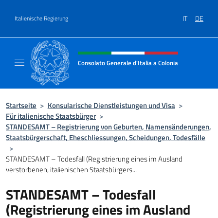
Zum Inhalt springen
IT
DE
Italienische Regierung
Header-Site, Social und Menü
Consolato Generale d'Italia a Colonia
Il sito ufficiale del Consolato Generale d'Ita
Startseite
>
Konsularische Dienstleistungen und Visa
>
Für italienische Staatsbürger
>
STANDESAMT – Registrierung von Geburten, Namensänderungen,
Staatsbürgerschaft, Eheschliessungen, Scheidungen, Todesfälle
>
STANDESAMT – Todesfall (Registrierung eines im Ausland
verstorbenen, italienischen Staatsbürgers...
STANDESAMT – Todesfall
(Registrierung eines im Ausland