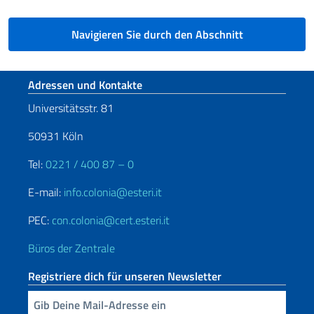
Navigieren Sie durch den Abschnitt
Fußbereich
Adressen und Kontakte
Universitätsstr. 81
50931 Köln
Tel:
0221 / 400 87 – 0
E-mail:
info.colonia@esteri.it
PEC:
con.colonia@cert.esteri.it
Büros der Zentrale
Registriere dich für unseren Newsletter
Geben Sie Ihre E-Mail ein