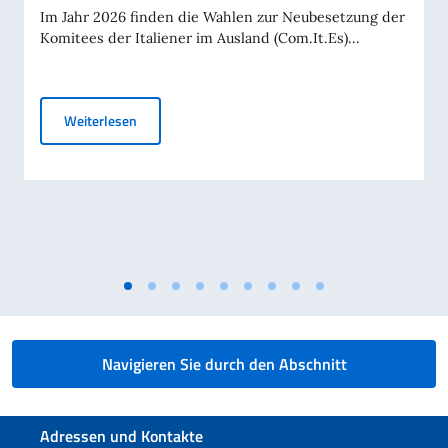
Im Jahr 2026 finden die Wahlen zur Neubesetzung der
Komitees der Italiener im Ausland (Com.It.Es)...
COMITES WAHLEN 2026 - Erneuerung der Com.It.Es (
Weiterlesen
Navigieren Sie durch den Abschnitt
Fußbereich
Adressen und Kontakte