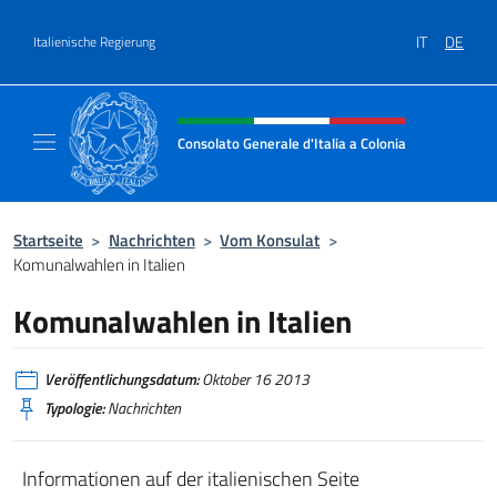
Zum Inhalt springen
IT
DE
Italienische Regierung
Header-Site, Social und Menü
Consolato Generale d'Italia a Colonia
Il sito ufficiale del Consolato Generale d'Ita
Startseite
>
Nachrichten
>
Vom Konsulat
>
Komunalwahlen in Italien
Komunalwahlen in Italien
Veröffentlichungsdatum:
Oktober 16 2013
Typologie:
Nachrichten
Informationen auf der italienischen Seite