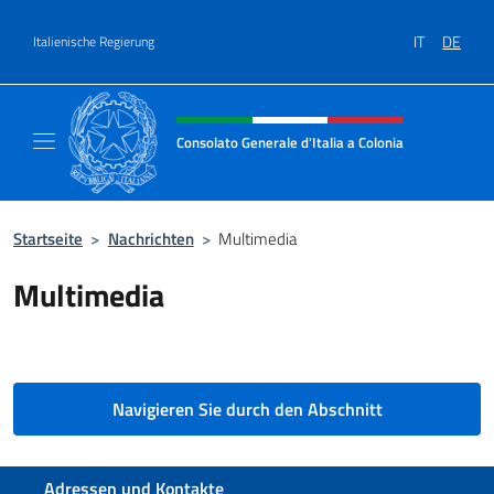
Zum Inhalt springen
IT
DE
Italienische Regierung
Header-Site, Social und Menü
Consolato Generale d'Italia a Colonia
Il sito ufficiale del Consolato Generale d'Ita
Startseite
>
Nachrichten
>
Multimedia
Multimedia
Navigieren Sie durch den Abschnitt
Fußbereich
Adressen und Kontakte