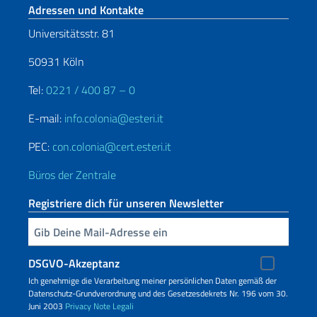
Fußbereich
Adressen und Kontakte
Universitätsstr. 81
50931 Köln
Tel:
0221 / 400 87 – 0
E-mail:
info.colonia@esteri.it
PEC:
con.colonia@cert.esteri.it
Büros der Zentrale
Registriere dich für unseren Newsletter
Geben Sie Ihre E-Mail ein
DSGVO-Akzeptanz
Ich genehmige die Verarbeitung meiner persönlichen Daten gemäß der
Datenschutz-Grundverordnung und des Gesetzesdekrets Nr. 196 vom 30.
Juni 2003
Privacy
Note Legali