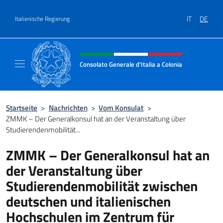
Zum Inhalt springen
IT
DE
Italienische Regierung
Header-Site, Social und Menü
Consolato Generale d'Italia a Colonia
Il sito ufficiale del Consolato Generale d'Ita
Startseite
>
Nachrichten
>
Vom Konsulat
>
ZMMK – Der Generalkonsul hat an der Veranstaltung über
Studierendenmobilität...
ZMMK – Der Generalkonsul hat an
der Veranstaltung über
Studierendenmobilität zwischen
deutschen und italienischen
Hochschulen im Zentrum für