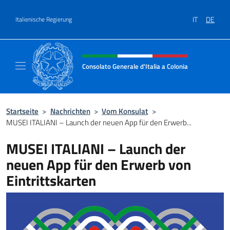
Zum Inhalt springen
IT
DE
Italienische Regierung
Header-Site, Social und Menü
Consolato Generale d'Italia a Colonia
Il sito ufficiale del Consolato Generale d'Ita
Startseite
>
Nachrichten
>
Vom Konsulat
>
MUSEI ITALIANI – Launch der neuen App für den Erwerb...
MUSEI ITALIANI – Launch der
neuen App für den Erwerb von
Eintrittskarten