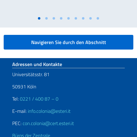
Navigieren Sie durch den Abschnitt
Fußbereich
Adressen und Kontakte
Universitätsstr. 81
50931 Köln
Tel:
0221 / 400 87 – 0
E-mail:
info.colonia@esteri.it
PEC:
con.colonia@cert.esteri.it
Büros der Zentrale