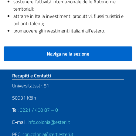
sostenere l’attività internazionale delle Autonomie
territoriali;
attrarre in Italia investimenti produttivi, flussi turistici e
brillanti talenti;
promuovere gli investimenti italiani all’estero.
Naviga nella sezione
Sezione footer
Recapiti e Contatti
Universitätsstr. 81
50931 Köln
Tel:
0221 / 400 87 – 0
E-mail:
info.colonia@esteri.it
PEC:
con.colonia@cert.esteri.it