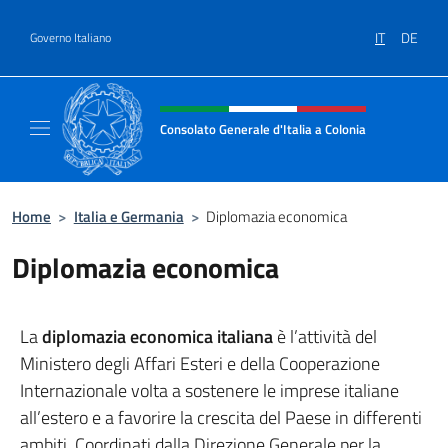
Salta al contenuto
IT
DE
Governo Italiano
Intestazione sito, social e menù
Consolato Generale d'Italia a Colonia
Il sito ufficiale del Consolato Generale d'Ita
Home
>
Italia e Germania
>
Diplomazia economica
Diplomazia economica
La
diplomazia economica italiana
è l’attività del
Ministero degli Affari Esteri e della Cooperazione
Internazionale volta a sostenere le imprese italiane
all’estero e a favorire la crescita del Paese in differenti
ambiti. Coordinati dalla Direzione Generale per la