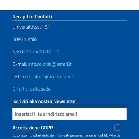
Paginazione
Sezione footer
Recapiti e Contatti
Universitätsstr. 81
50931 Köln
Tel:
0221 / 400 87 – 0
E-mail:
info.colonia@esteri.it
PEC:
con.colonia@cert.esteri.it
Gli uffici della sede
Iscriviti alla nostra Newsletter
Inserisci la tua email
Accettazione GDPR
Autorizzo il trattamento dei miei dati personali ai sensi del GDPR e del