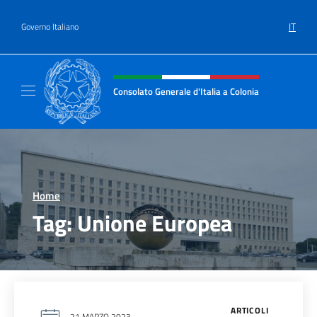
Salta al contenuto
IT
Governo Italiano
Intestazione sito, social e menù
Consolato Generale d'Italia a Colonia
Il sito ufficiale del Consolato Generale d'Ita
Home
>
Tag:
Unione Europea
ARTICOLI
21 MARZO 2023