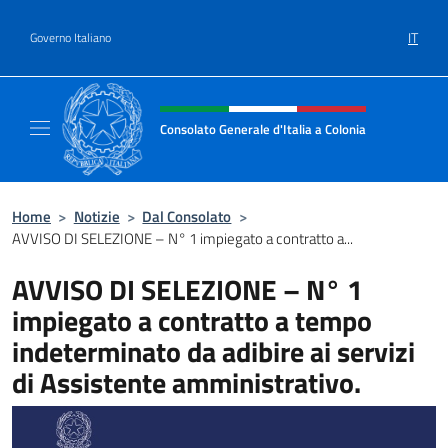
Salta al contenuto
IT
Governo Italiano
Intestazione sito, social e menù
Consolato Generale d'Italia a Colonia
Il sito ufficiale del Consolato Generale d'Ita
Home
>
Notizie
>
Dal Consolato
>
AVVISO DI SELEZIONE – N° 1 impiegato a contratto a...
AVVISO DI SELEZIONE – N° 1
impiegato a contratto a tempo
indeterminato da adibire ai servizi
di Assistente amministrativo.