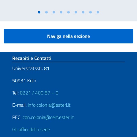
Naviga nella sezione
Sezione footer
Recapiti e Contatti
Universitätsstr. 81
50931 Köln
Tel:
0221 / 400 87 – 0
E-mail:
info.colonia@esteri.it
PEC:
con.colonia@cert.esteri.it
Gli uffici della sede