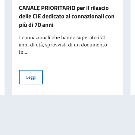
CANALE PRIORITARIO per il rilascio
delle CIE dedicato ai connazionali con
più di 70 anni
I connazionali che hanno superato i 70
anni di età, sprovvisti di un documento
in...
egli Italiani all'Estero (Com.It.Es)
CANALE PRIORITARIO per il rilascio delle CIE dedicato ai
Leggi