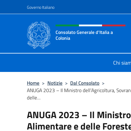
Salta al contenuto
Governo Italiano
Intestazione sito, social 
Consolato Generale d'Italia a
Colonia
Il sito ufficiale del Consolato Genera
Chi sia
Home
>
Notizie
>
Dal Consolato
>
ANUGA 2023 – Il Ministro dell’Agricoltura, Sovran
delle...
ANUGA 2023 – Il Ministro 
Alimentare e delle Forest