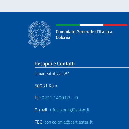
Consolato Generale d'Italia a
Colonia
Sezione footer
Recapiti e Contatti
Universitätsstr. 81
50931 Köln
Tel:
0221 / 400 87 – 0
E-mail:
info.colonia@esteri.it
PEC:
con.colonia@cert.esteri.it