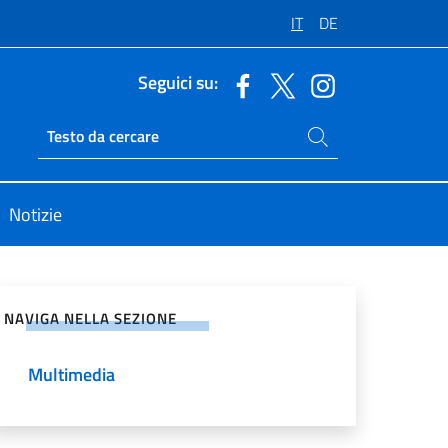
IT
DE
Seguici su:
Cerca nel sito
Ricerca sito live
Notizie
vidi sui Social Network
NAVIGA NELLA SEZIONE
Multimedia