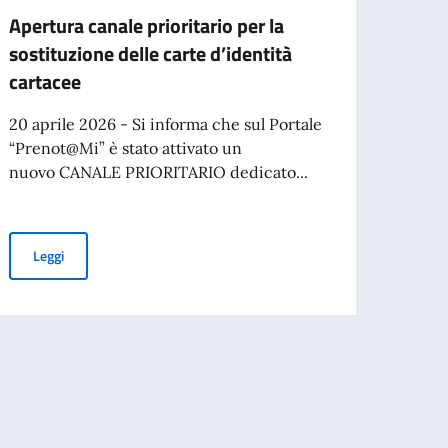
Apertura canale prioritario per la
RICE
sostituzione delle carte d’identità
COR
cartacee
VESTF
del L
20 aprile 2026 - Si informa che sul Portale
Corp
“Prenot@Mi” è stato attivato un
Vestf
nuovo CANALE PRIORITARIO dedicato...
Ware
Merco
 connazionali con più di 70 anni
Apertura canale prioritario per la sostituzione delle carte d’ident
Leggi
corni
(Land
Leg