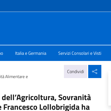
e menù
le d'Italia a Colonia
mo
Italia e Germania
Servizi Consolari e Visti
Condi
Condividi
ità Alimentare e
dell’Agricoltura, Sovranità
e Francesco Lollobrigida ha