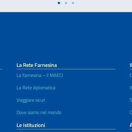
La Rete Farnesina
I
La Farnesina – il MAECI
C
La Rete diplomatica
I
Viaggiare sicuri
S
Dove siamo nel mondo
C
Le Istituzioni