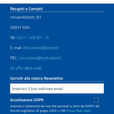
Sezione footer
Recapiti e Contatti
Universitätsstr. 81
50931 Köln
Tel:
0221 / 400 87 – 0
E-mail:
info.colonia@esteri.it
PEC:
con.colonia@cert.esteri.it
Gli uffici della sede
Iscriviti alla nostra Newsletter
Inserisci la tua email
Accettazione GDPR
Autorizzo il trattamento dei miei dati personali ai sensi del GDPR e del
Decreto Legislativo 30 giugno 2003, n.196
Privacy
Note Legali