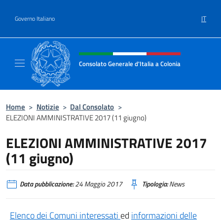
Salta al contenuto
IT
Governo Italiano
Intestazione sito, social e menù
Consolato Generale d'Italia a Colonia
Il sito ufficiale del Consolato Generale d'Ita
Home
>
Notizie
>
Dal Consolato
>
ELEZIONI AMMINISTRATIVE 2017 (11 giugno)
ELEZIONI AMMINISTRATIVE 2017
(11 giugno)
Data pubblicazione:
24 Maggio 2017
Tipologia:
News
Elenco dei Comuni interessati
ed
informazioni delle