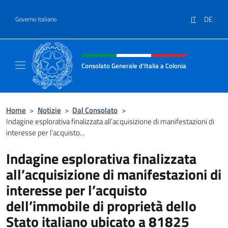
Salta al contenuto
IT
DE
Governo Italiano
Intestazione sito, social e menù
Consolato Generale d'Italia a Colonia
Il sito ufficiale del Consolato Generale d'Ita
Home
>
Notizie
>
Dal Consolato
>
Indagine esplorativa finalizzata all’acquisizione di manifestazioni di
interesse per l’acquisto...
Indagine esplorativa finalizzata
all’acquisizione di manifestazioni di
interesse per l’acquisto
dell’immobile di proprietà dello
Stato italiano ubicato a 81825