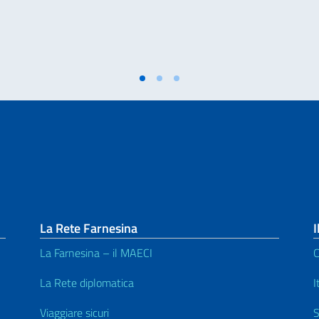
La Rete Farnesina
I
La Farnesina – il MAECI
C
La Rete diplomatica
I
Viaggiare sicuri
S