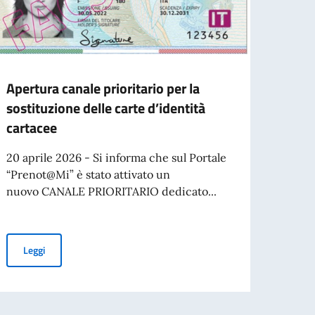
Apertura canale prioritario per la
RICE
sostituzione delle carte d’identità
COR
cartacee
VESTF
del L
20 aprile 2026 - Si informa che sul Portale
Corp
“Prenot@Mi” è stato attivato un
Vestf
nuovo CANALE PRIORITARIO dedicato...
Ware
Merco
 connazionali con più di 70 anni
Apertura canale prioritario per la sostituzione delle carte d’ident
Leggi
corni
(Land