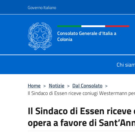
Salta al contenuto
Governo Italiano
Intestazione sito, social 
Consolato Generale d'Italia a
Colonia
Il sito ufficiale del Consolato Genera
Chi sia
Home
>
Notizie
>
Dal Consolato
>
Il Sindaco di Essen riceve coniugi Westermann per 
Il Sindaco di Essen ricev
opera a favore di Sant’An