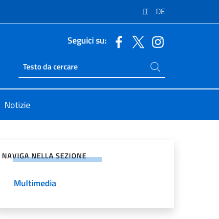
IT
DE
Seguici su:
Cerca nel sito
Ricerca sito live
Notizie
vidi sui Social Network
NAVIGA NELLA SEZIONE
Multimedia