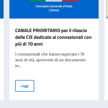
CANALE PRIORITARIO per il rilascio
delle CIE dedicato ai connazionali con
più di 70 anni
I connazionali che hanno superato i 70
anni di età, sprovvisti di un documento
in...
egli Italiani all'Estero (Com.It.Es)
CANALE PRIORITARIO per il rilascio delle CIE dedicato ai
Leggi