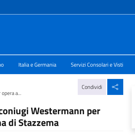
e menù
le d'Italia a Colonia
mo
Italia e Germania
Servizi Consolari e Visti
Condi
Condividi
opera a...
e coniugi Westermann per
na di Stazzema