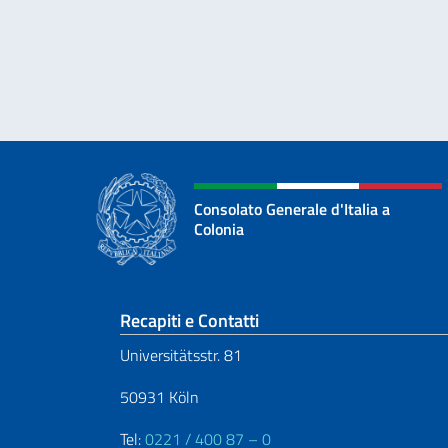
Consolato Generale d'Italia a
Colonia
Sezione footer
Recapiti e Contatti
Universitätsstr. 81
50931 Köln
Tel:
0221 / 400 87 – 0