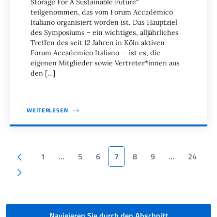
Storage For A Sustainable Future“
teilgenommen, das vom Forum Accademico
Italiano organisiert worden ist. Das Hauptziel
des Symposiums – ein wichtiges, alljährliches
Treffen des seit 12 Jahren in Köln aktiven
Forum Accademico Italiano – ist es, die
eigenen Mitglieder sowie Vertreter*innen aus
den […]
WEITERLESEN
Seitennummerierung
Vorherige Seite
1
…
5
6
7
8
9
…
24
Nächste Seite
Navigieren Sie durch den Abschnitt