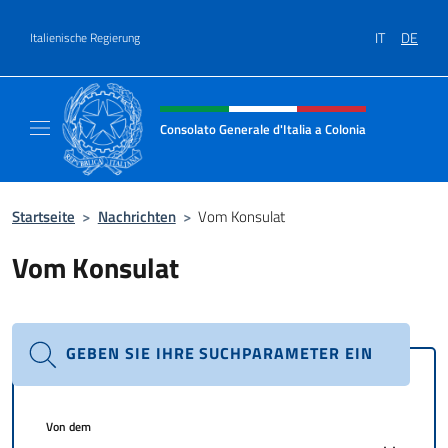
Zum Inhalt springen
IT
DE
Italienische Regierung
Header-Site, Social und Menü
Consolato Generale d'Italia a Colonia
Il sito ufficiale del Consolato Generale d'Ita
Startseite
>
Nachrichten
>
Vom Konsulat
Vom Konsulat
GEBEN SIE IHRE SUCHPARAMETER EIN
Von dem