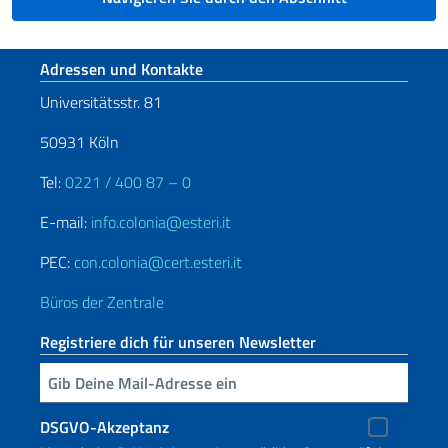
Fußbereich
Adressen und Kontakte
Universitätsstr. 81
50931 Köln
Tel:
0221 / 400 87 – 0
E-mail:
info.colonia@esteri.it
PEC:
con.colonia@cert.esteri.it
Büros der Zentrale
Registriere dich für unseren Newsletter
Geben Sie Ihre E-Mail ein
DSGVO-Akzeptanz