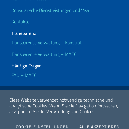
Konsularische Dienstleistungen und Visa
Kontakte
Transparenz
Transparente Verwaltung – Konsulat
Transparente Verwaltung – MAECI
Häufige Fragen
FAQ – MAECI
Nützliche Links
Note legali
Privacy e cookie policy
Dichiarazione di accessibilità
Diese Website verwendet notwendige technische und
analytische Cookies.
Wenn Sie die Navigation fortsetzen,
akzeptieren Sie die Verwendung von Cookies.
2026 Urheberrecht Ministerium für auswärtige Angelegenheiten und
internationale Zusammenarbeit
COOKIES
I CO
COOKIE-EINSTELLUNGEN
ALLE AKZEPTIEREN