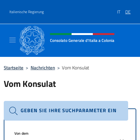
Zum Inhalt springen
IT
DE
Italienische Regierung
Header-Site, Social und Menü
Consolato Generale d'Italia a Colonia
Il sito ufficiale del Consolato Generale d'Ita
Startseite
>
Nachrichten
>
Vom Konsulat
Vom Konsulat
GEBEN SIE IHRE SUCHPARAMETER EIN
Von dem